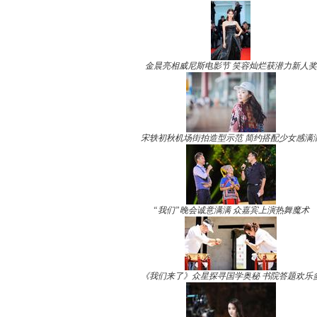
金晨亮相威尼斯电影节 笑容灿烂获潜力新人奖
宋轶初秋机场街拍造型示范 简约搭配少女感满
“我们”晚会诚意满满 众嘉宾上演热舞魔术
《我们来了》众星探寻国学奥秘 书院答题欢乐