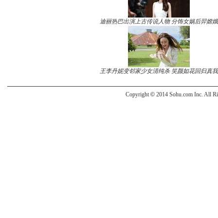
迪丽热巴出演上古传说人物 分饰女娲后羿嫦娥
王李丹妮变邻家少女清纯杀 笑颜如花回归真我
Copyright
©
2014 Sohu.com Inc. All