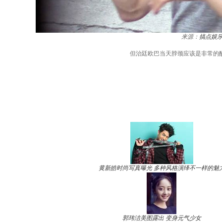
来源：
搞点娱
但治廷欧巴当天脖颈应该是非常的
黄新皓时尚写真曝光 多种风格演绎不一样的魅
郭玮洁美图露出 变身元气少女