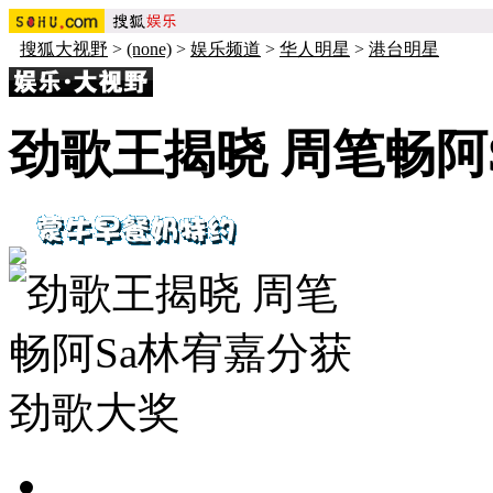
搜狐大视野
>
(none)
>
娱乐频道
>
华人明星
>
港台明星
劲歌王揭晓 周笔畅阿