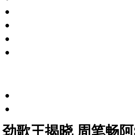
劲歌王揭晓 周笔畅阿