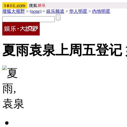
搜狐大视野
>
(none)
>
娱乐频道
>
华人明星
>
内地明星
夏雨袁泉上周五登记