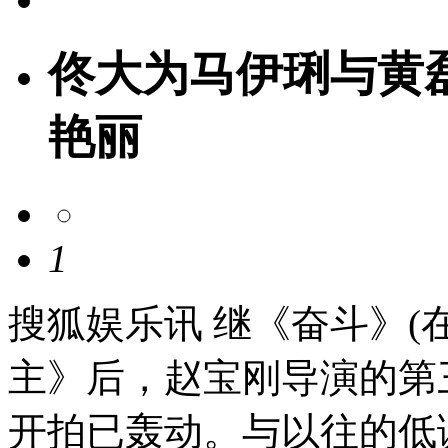
佟大为马伊琍与黄
艳丽
1
搜狐娱乐讯 继《奋斗》(
主》后，赵宝刚导演的第
开拍已轰动。与以往的低