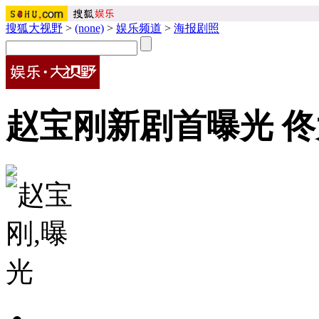
搜狐大视野
>
(none)
>
娱乐频道
>
海报剧照
赵宝刚新剧首曝光 