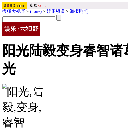
搜狐大视野
>
(none)
>
娱乐频道
>
海报剧照
阳光陆毅变身睿智诸
光