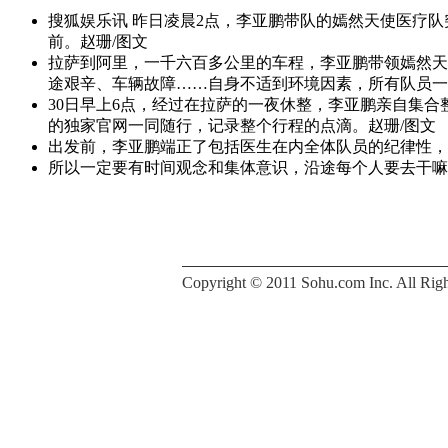
搜狐娱乐讯 昨日凌晨2点，李亚鹏带队的嫣然天使医疗
前。赵珊/图文
拉萨到阿里，一千六百多公里的车程，李亚鹏带领嫣然天
途艰辛、车辆故障……自身不适到环境因素，所有队员一
30日早上6点，经过在拉萨的一夜休整，李亚鹏亲自集
的独家官网一同随行，记录整个行程的点滴。赵珊/图文
出发前，李亚鹏端正了包括医生在内全体队员的纪律性，
所以一定要有时间观念和集体意识，沿途每个人要去干嘛
Copyright © 2011 Sohu.com Inc. All 