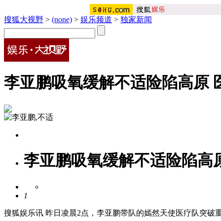
搜狐大视野
>
(none)
>
娱乐频道
>
独家新闻
李亚鹏吸氧缓解不适险陷高原 
李亚鹏吸氧缓解不适险陷高
1
搜狐娱乐讯 昨日凌晨2点，李亚鹏带队的嫣然天使医疗队突