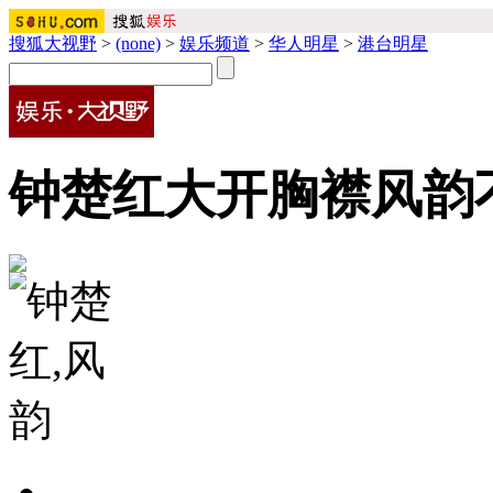
搜狐大视野
>
(none)
>
娱乐频道
>
华人明星
>
港台明星
钟楚红大开胸襟风韵