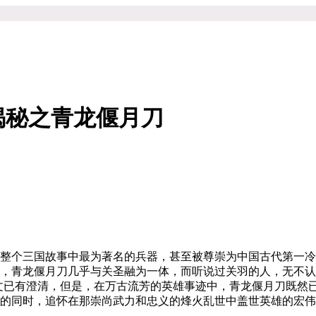
揭秘之青龙偃月刀
整个三国故事中最为著名的兵器，甚至被尊崇为中国古代第一冷
，青龙偃月刀几乎与关圣融为一体，而听说过关羽的人，无不认
前文已有澄清，但是，在万古流芳的英雄事迹中，青龙偃月刀既然
的同时，追怀在那崇尚武力和忠义的烽火乱世中盖世英雄的宏伟