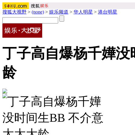
搜狐大视野
>
(none)
>
娱乐频道
>
华人明星
>
港台明星
丁子高自爆杨千嬅没时
龄