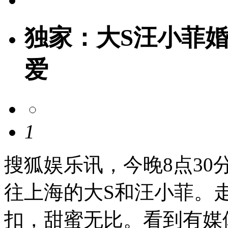
独家：大S汪小菲婚
爱
1
搜狐娱乐讯，今晚8点3
往上海的大S和汪小菲。
扣，甜蜜无比。看到有媒