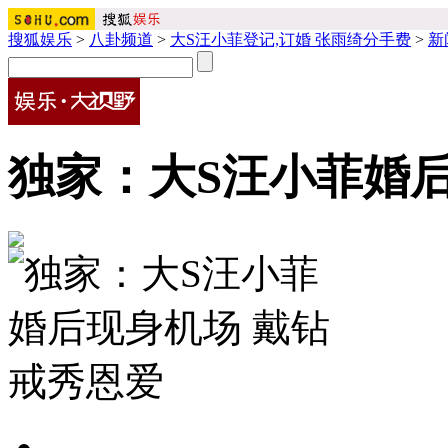
搜狐娱乐
>
八卦频道
>
大S汪小菲登记,订婚 张雨绮分手费
>
新
独家：大S汪小菲婚