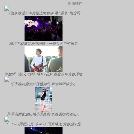
编辑推荐
《谋杀歌谣》中文版上海将演 曝“谋杀”概念照
2017混凝草音乐节回顾：一整片天空的乐章
许魏洲《那又怎样》曝MV花絮 百变少年青春洋溢
李宇春封面大片优雅帅气 新专辑即将发布
斯琴高丽私服街拍小秀身材 长腿吸睛优雅出行
ZERO-G男团八月《Easy》写真曝光 青春感十足