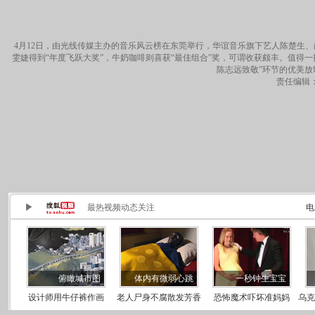
4月12日，由光线传媒主办的音乐风云榜在东莞举行，华谊音乐旗下艺人陈楚生、
雯婕得到“年度飞跃大奖”，牛奶咖啡则喜获“最佳组合”奖，可谓收获颇丰。值得一提
陈志远致敬”环节的优美
责任编辑：