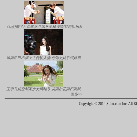
《我们来了》众星探寻国学奥秘 书院答题欢乐多
迪丽热巴出演上古传说人物 分饰女娲后羿嫦娥
王李丹妮变邻家少女清纯杀 笑颜如花回归真我
更多>>
Copyright
©
2014 Sohu.com Inc. All