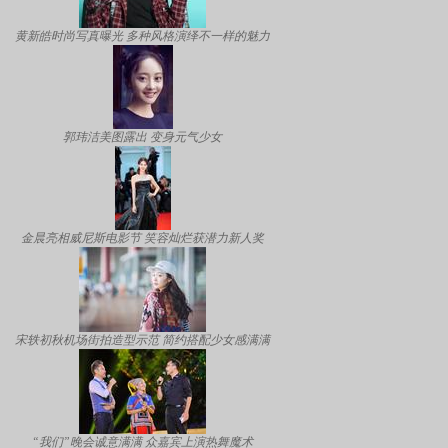
黄新皓时尚写真曝光 多种风格演绎不一样的魅力
郭玮洁美图露出 变身元气少女
金晨亮相威尼斯电影节 笑容灿烂获潜力新人奖
宋轶初秋机场街拍造型示范 简约搭配少女感满满
“我们”晚会诚意满满 众嘉宾上演热舞魔术