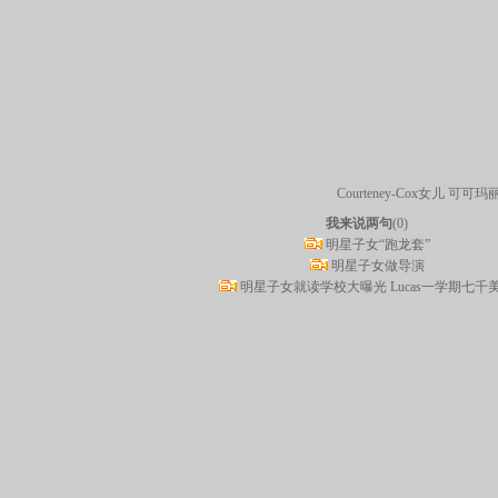
Courteney-Cox女儿 可可玛
我来说两句
(
0
)
明星子女“跑龙套”
明星子女做导演
明星子女就读学校大曝光 Lucas一学期七千