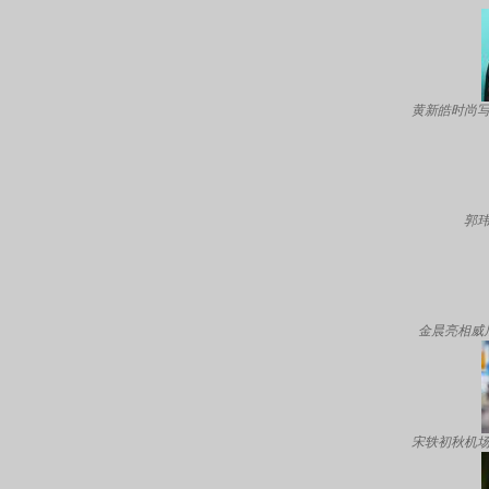
黄新皓时尚写
郭玮
金晨亮相威
宋轶初秋机场