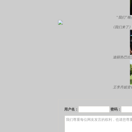
“我们”
《我们来了》
迪丽热巴出
王李丹妮变
用户名：
密码：