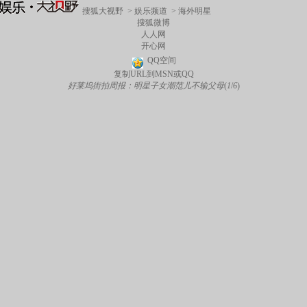
搜狐大视野
>
娱乐频道
>
海外明星
搜狐微博
人人网
开心网
QQ空间
复制URL到MSN或QQ
好莱坞街拍周报：明星子女潮范儿不输父母
(
1
/
6
)