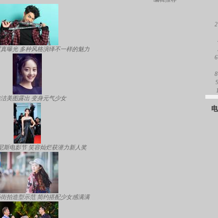
2
真曝光 多种风格演绎不一样的魅力
6
8
洁美图露出 变身元气少女
电
尼斯电影节 笑容灿烂获潜力新人奖
街拍造型示范 简约搭配少女感满满