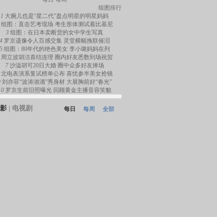
组图排行
1
大腕儿也是“星二代”盘点明星的明星妈妈
组图：直击艺考现场 考生形体测试着比基尼
3
组图：在日本卖断货的女中学生写真
4
罗京遗像令人百感交集 灵堂横幅挽联催泪
5
组图：80年代的绝色美女 李小璐妈妈在列
周立波胡洁喜结连理 圈内好友悉数到场祝贺
7
沙溢胡可20日大婚 圈中众多好友捧场
北电表演系复试榜单公布 喜忧参半美女抢镜
9
刘亦菲“波涛汹涌”秀身材 大展胸前好“春光”
10
罗京生前旧照曝光 回顾黄金主播音容笑貌
影
|
电视剧
每日
每周
全部