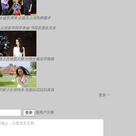
晚会诚意满满 众嘉宾上演热舞魔术
众星探寻国学奥秘 书院答题欢乐多
演上古传说人物 分饰女娲后羿嫦娥
邻家少女清纯杀 笑颜如花回归真我
更多>>
新用户注册