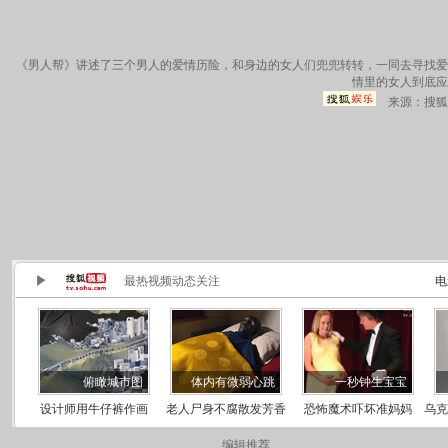
《男人帮》讲述了三个男人的爱情历险，和身边的女人们兜兜转转，一同去寻找爱
情里的女人到底应
来源：
搜狐
编辑推荐