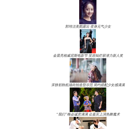
郭玮洁美图露出 变身元气少女
金晨亮相威尼斯电影节 笑容灿烂获潜力新人奖
宋轶初秋机场街拍造型示范 简约搭配少女感满满
“我们”晚会诚意满满 众嘉宾上演热舞魔术