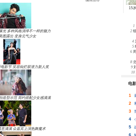
编辑推荐
1
曝光 多种风格演绎不一样的魅力
2
美图露出 变身元气少女
4
5
6
8
电影节 笑容灿烂获潜力新人奖
9
10
电
1
拍造型示范 简约搭配少女感满满
2
3
4
5
诚意满满 众嘉宾上演热舞魔术
6