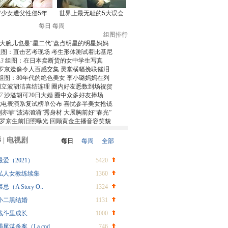
每日
每周
组图排行
大腕儿也是“星二代”盘点明星的明星妈妈
组图：直击艺考现场 考生形体测试着比基尼
3
组图：在日本卖断货的女中学生写真
罗京遗像令人百感交集 灵堂横幅挽联催泪
组图：80年代的绝色美女 李小璐妈妈在列
周立波胡洁喜结连理 圈内好友悉数到场祝贺
7
沙溢胡可20日大婚 圈中众多好友捧场
北电表演系复试榜单公布 喜忧参半美女抢镜
刘亦菲“波涛汹涌”秀身材 大展胸前好“春光”
罗京生前旧照曝光 回顾黄金主播音容笑貌
影
|
电视剧
每日
每周
全部
最爱（2021）
5420
私人女教练续集
1360
禁忌（A Story O..
1324
小二黑结婚
1131
战斗里成长
1000
蝎尾谋杀案（La cod..
746