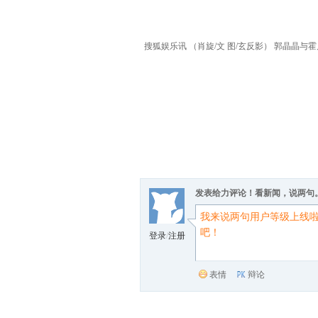
搜狐娱乐讯 （肖旋/文 图/玄反影） 郭晶
发表给力评论！看新闻，说两句
登录
/
注册
表情
辩论