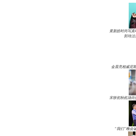
黄新皓时尚写真
郭玮洁
金晨亮相威尼斯
宋轶初秋机场街
“我们”晚会