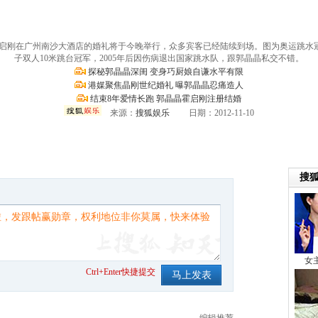
晶与霍启刚在广州南沙大酒店的婚礼将于今晚举行，众多宾客已经陆续到场。图为奥运跳水冠
子双人10米跳台冠军，2005年后因伤病退出国家跳水队，跟郭晶晶私交不错。
探秘郭晶晶深闺 变身巧厨娘自谦水平有限
港媒聚焦晶刚世纪婚礼 曝郭晶晶忍痛造人
结束8年爱情长跑 郭晶晶霍启刚注册结婚
来源：
搜狐娱乐
日期：2012-11-10
。
Ctrl+Enter快捷提交