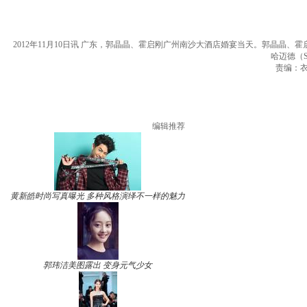
2012年11月10日讯 广东，郭晶晶、霍启刚广州南沙大酒店婚宴当天。郭晶晶
哈迈德（Sh
责编：衣云
编辑推荐
黄新皓时尚写真曝光 多种风格演绎不一样的魅力
郭玮洁美图露出 变身元气少女