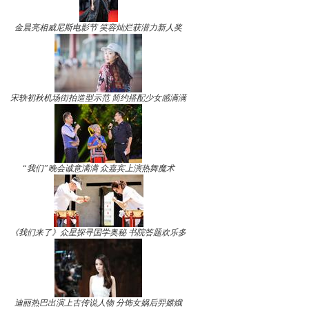
金晨亮相威尼斯电影节 笑容灿烂获潜力新人奖
宋轶初秋机场街拍造型示范 简约搭配少女感满满
“我们”晚会诚意满满 众嘉宾上演热舞魔术
《我们来了》众星探寻国学奥秘 书院答题欢乐多
迪丽热巴出演上古传说人物 分饰女娲后羿嫦娥