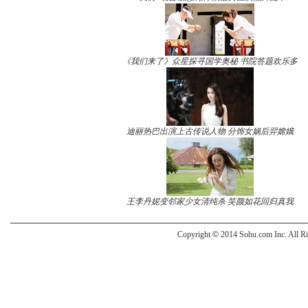
《我们来了》众星探寻国学奥秘 书院答题欢乐多
迪丽热巴出演上古传说人物 分饰女娲后羿嫦娥
王李丹妮变邻家少女清纯杀 笑颜如花回归真我
Copyright
©
2014 Sohu.com Inc. All