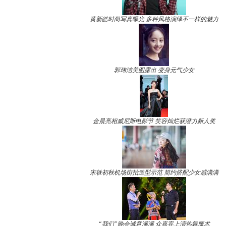
黄新皓时尚写真曝光 多种风格演绎不一样的魅力
郭玮洁美图露出 变身元气少女
金晨亮相威尼斯电影节 笑容灿烂获潜力新人奖
宋轶初秋机场街拍造型示范 简约搭配少女感满满
“我们”晚会诚意满满 众嘉宾上演热舞魔术