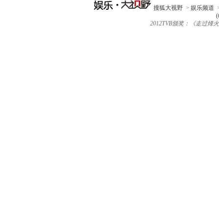
搜狐大视野
>
娱乐频道
(
2012TVB颁奖：《走过