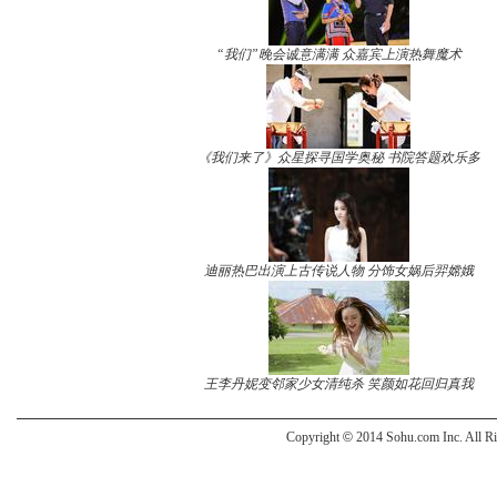
“我们”晚会诚意满满 众嘉宾上演热舞魔术
《我们来了》众星探寻国学奥秘 书院答题欢乐多
迪丽热巴出演上古传说人物 分饰女娲后羿嫦娥
王李丹妮变邻家少女清纯杀 笑颜如花回归真我
Copyright
©
2014 Sohu.com Inc. All