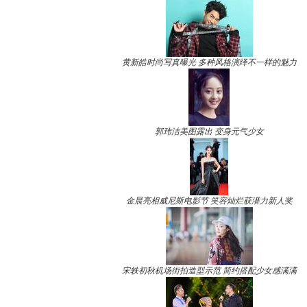
黄新皓时尚写真曝光 多种风格演绎不一样的魅力
郭玮洁美图露出 变身元气少女
金晨亮相威尼斯电影节 笑容灿烂获潜力新人奖
宋轶初秋机场街拍造型示范 简约搭配少女感满满