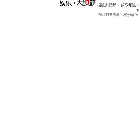
搜狐大视野
>
娱乐频道
(
2012TVB颁奖：杨怡