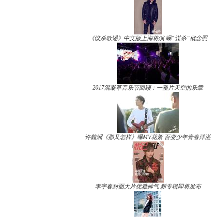
《谋杀歌谣》中文版上海将演 曝“谋杀”概念照
2017混凝草音乐节回顾：一整片天空的乐章
许魏洲《那又怎样》曝MV花絮 百变少年青春洋溢
李宇春封面大片优雅帅气 新专辑即将发布