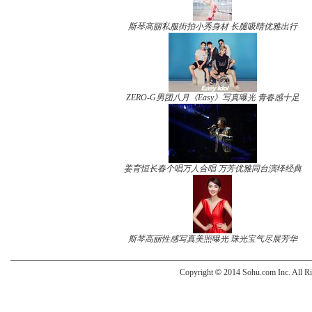
斯琴高丽私服街拍小秀身材 长腿吸睛优雅出行
ZERO-G男团八月《Easy》写真曝光 青春感十足
姜育恒长春个唱万人合唱 万芳优雅同台演绎经典
斯琴高丽性感写真美照曝光 珠光宝气尽展芳华
Copyright
©
2014 Sohu.com Inc. All