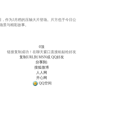
：3月29日，作为3月档的压轴大片登场。片方也于今日公
场景与精彩故事。
0
顶
链接复制成功！在聊天窗口直接粘贴给好友
复制URL到
MSN或
QQ好友
分享到:
搜狐微博
人人网
开心网
QQ空间