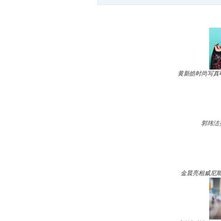
黄新皓时尚写真
郭玮洁
金晨亮相威尼斯