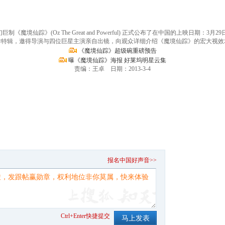
魔境仙踪》(Oz The Great and Powerful) 正式公布了在中国的上映日期
作特辑，邀得导演与四位巨星主演亲自出镜，向观众详细介绍《魔境仙踪》的宏大视效
《魔境仙踪》超级碗重磅预告
曝《魔境仙踪》海报 好莱坞明星云集
责编：王卓 日期：2013-3-4
。
报名中国好声音>>
Ctrl+Enter快捷提交