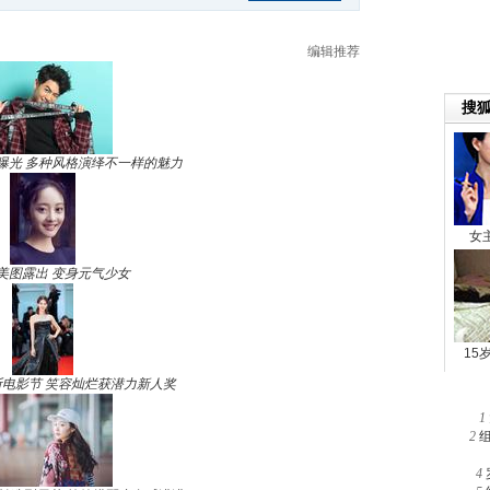
编辑推荐
曝光 多种风格演绎不一样的魅力
美图露出 变身元气少女
电影节 笑容灿烂获潜力新人奖
1
2
4