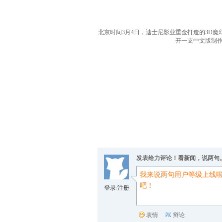
北京时间3月4日，迪士尼影业重金打造的3D魔幻巨制《
开一支中文版制
发表给力评论！看新闻，说两句
登录
/
注册
表情
辩论