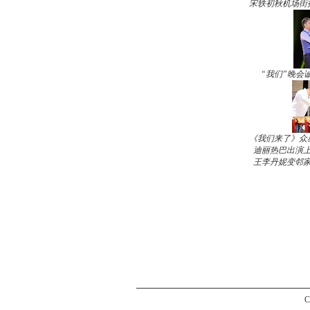
宋轶初秋机场街
“我们”晚会
《我们来了》众
迪丽热巴出演上
王李丹妮变邻家
C