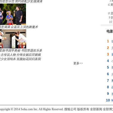
5
拍造型示范 简约搭配少女感满满
6
8
9
10
诚意满满 众嘉宾上演热舞魔术
电
1
2
星探寻国学奥秘 书院答题欢乐多
3
古传说人物 分饰女娲后羿嫦娥
少女清纯杀 笑颜如花回归真我
4
更多>>
5
6
火
7
8
9
10
opyright
©
2014 Sohu.com Inc. All Rights Reserved. 搜狐公司
版权所有
全部新闻
全部博