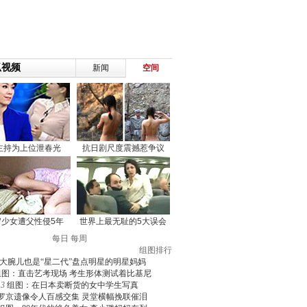
每日
每周
组图排行
大腕儿也是“星二代”盘点明星的明星妈妈
组图：直击艺考现场 考生形体测试着比基尼
3
组图：在日本卖断货的女中学生写真
罗京遗像令人百感交集 灵堂横幅挽联催泪