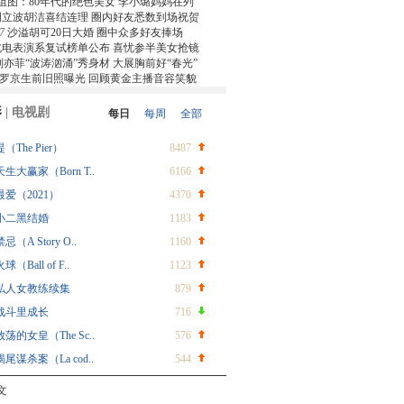
组图：80年代的绝色美女 李小璐妈妈在列
周立波胡洁喜结连理 圈内好友悉数到场祝贺
7
沙溢胡可20日大婚 圈中众多好友捧场
北电表演系复试榜单公布 喜忧参半美女抢镜
刘亦菲“波涛汹涌”秀身材 大展胸前好“春光”
罗京生前旧照曝光 回顾黄金主播音容笑貌
影
|
电视剧
每日
每周
全部
堤（The Pier）
8487
天生大赢家（Born T..
6166
最爱（2021）
4370
小二黑结婚
1183
禁忌（A Story O..
1160
球（Ball of F..
1123
私人女教练续集
879
战斗里成长
716
放荡的女皇（The Sc..
576
蝎尾谋杀案（La cod..
544
文