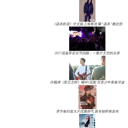
《谋杀歌谣》中文版上海将演 曝“谋杀”概念照
2017混凝草音乐节回顾：一整片天空的乐章
许魏洲《那又怎样》曝MV花絮 百变少年青春洋溢
李宇春封面大片优雅帅气 新专辑即将发布