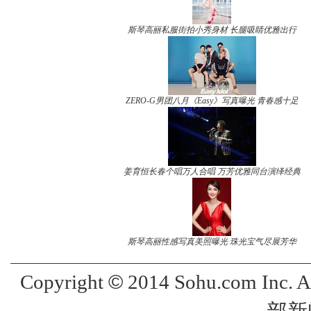
斯琴高丽私服街拍小秀身材 长腿吸睛优雅出行
ZERO-G男团八月《Easy》写真曝光 青春感十足
姜育恒长春个唱万人合唱 万芳优雅同台演绎经典
斯琴高丽性感写真美照曝光 珠光宝气尽展芳华
©
Copyright
2014 Sohu.com Inc. 