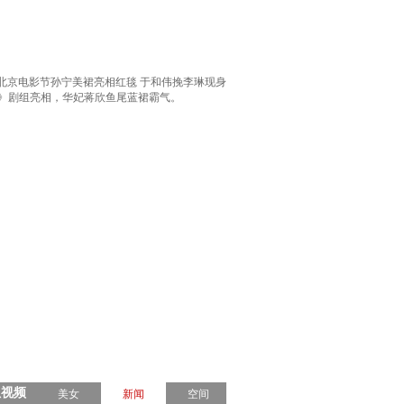
北京电影节孙宁美裙亮相红毯 于和伟挽李琳现身
传》剧组亮相，华妃蒋欣鱼尾蓝裙霸气。