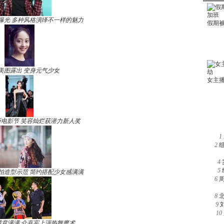
曝光 多种风格演绎不一样的魅力
美图露出 变身元气少女
电影节 笑容灿烂获潜力新人奖
1
2
4
5
拍造型示范 简约搭配少女感满满
6
8
9
10
诚意满满 众嘉宾上演热舞魔术