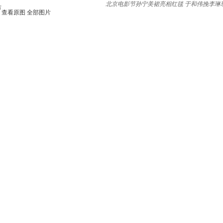
北京电影节孙宁美裙亮相红毯 于和伟挽李琳
节
查看原图
全部图片