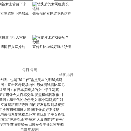
每日
每周
组图排行
大腕儿也是“星二代”盘点明星的明星妈妈
组图：直击艺考现场 考生形体测试着比基尼
3
组图：在日本卖断货的女中学生写真
罗京遗像令人百感交集 灵堂横幅挽联催泪
组图：80年代的绝色美女 李小璐妈妈在列
周立波胡洁喜结连理 圈内好友悉数到场祝贺
7
沙溢胡可20日大婚 圈中众多好友捧场
北电表演系复试榜单公布 喜忧参半美女抢镜
刘亦菲“波涛汹涌”秀身材 大展胸前好“春光”
罗京生前旧照曝光 回顾黄金主播音容笑貌
电影
|
电视剧