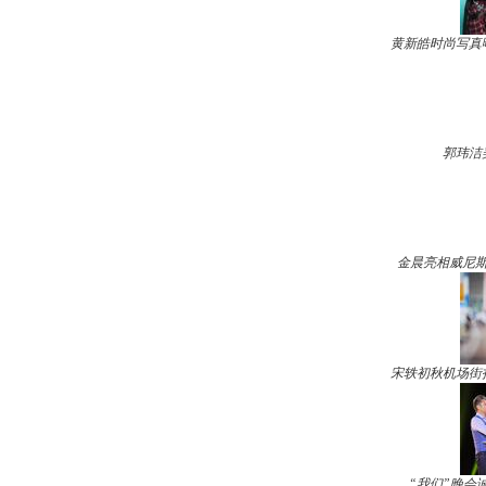
黄新皓时尚写真
郭玮洁
金晨亮相威尼斯
宋轶初秋机场街
“我们”晚会