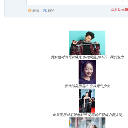
Ctrl+Ent
表情
辩论
黄新皓时尚写真曝光 多种风格演绎不一样的魅力
郭玮洁美图露出 变身元气少女
金晨亮相威尼斯电影节 笑容灿烂获潜力新人奖