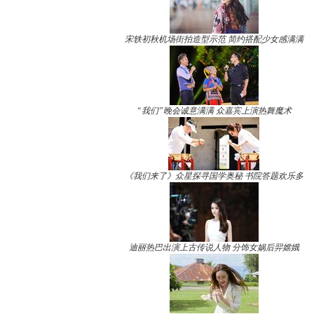
宋轶初秋机场街拍造型示范 简约搭配少女感满满
“我们”晚会诚意满满 众嘉宾上演热舞魔术
《我们来了》众星探寻国学奥秘 书院答题欢乐多
迪丽热巴出演上古传说人物 分饰女娲后羿嫦娥