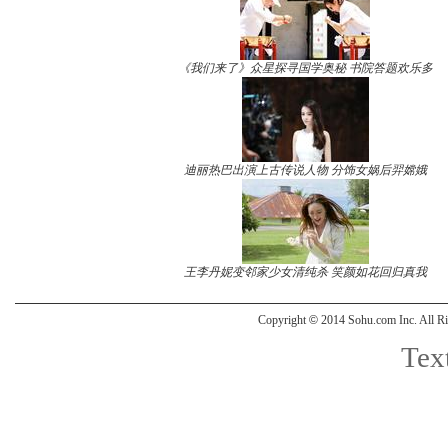
《我们来了》众星探寻国学奥秘 书院答题欢乐多
迪丽热巴出演上古传说人物 分饰女娲后羿嫦娥
王李丹妮变邻家少女清纯杀 笑颜如花回归真我
Copyright
©
2014 Sohu.com Inc. All
Text