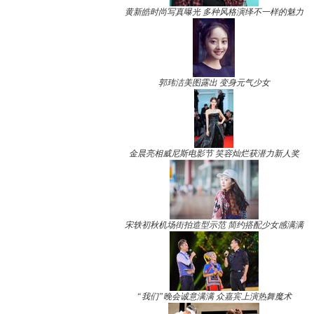
黄新皓时尚写真曝光 多种风格演绎不一样的魅力
郭玮洁美图露出 变身元气少女
金晨亮相威尼斯电影节 笑容灿烂获潜力新人奖
宋轶初秋机场街拍造型示范 简约搭配少女感满满
“我们”晚会诚意满满 众嘉宾上演热舞魔术