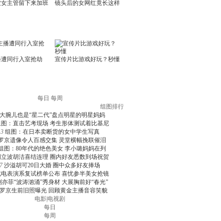
每日
每周
组图排行
大腕儿也是“星二代”盘点明星的明星妈妈
组图：直击艺考现场 考生形体测试着比基尼
3
组图：在日本卖断货的女中学生写真
罗京遗像令人百感交集 灵堂横幅挽联催泪
组图：80年代的绝色美女 李小璐妈妈在列
周立波胡洁喜结连理 圈内好友悉数到场祝贺
7
沙溢胡可20日大婚 圈中众多好友捧场
北电表演系复试榜单公布 喜忧参半美女抢镜
刘亦菲“波涛汹涌”秀身材 大展胸前好“春光”
罗京生前旧照曝光 回顾黄金主播音容笑貌
电影
|
电视剧
每日
每周