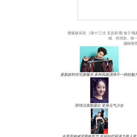
搜狐娱乐讯 （陆十三/文 玄反影/图 兔子
城、何润东、海
编辑推
黄新皓时尚写真曝光 多种风格演绎不一样的魅
郭玮洁美图露出 变身元气少女
金晨亮相威尼斯电影节 笑容灿烂获潜力新人奖