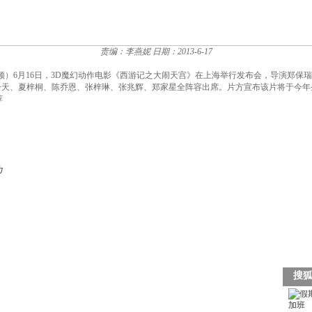
责编：李燕妮
日期：2013-6-17
/视频）6月16日，3D魔幻动作电影《西游记之大闹天宫》在上海举行发布会，导演郑
一天、夏梓桐、陈乔恩、张梓琳、张兆辉、郑家星全阵容出席。片方宣布该片将于今年
荐
力