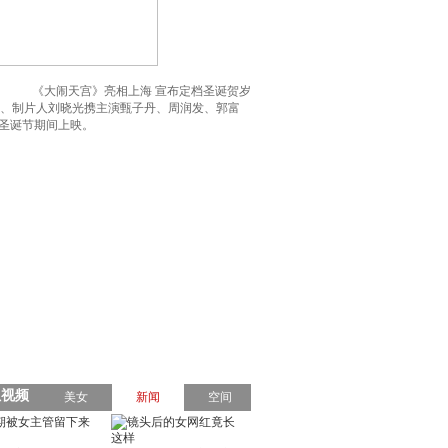
《大闹天宫》亮相上海 宣布定档圣诞贺岁
保瑞、制片人刘晓光携主演甄子丹、周润发、郭富
圣诞节期间上映。