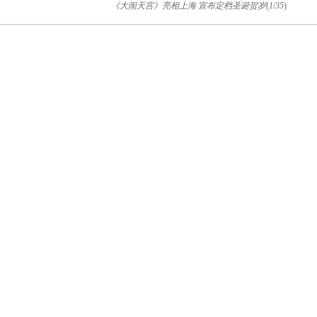
《大闹天宫》亮相上海 宣布定档圣诞贺岁
(
1
/
35
)