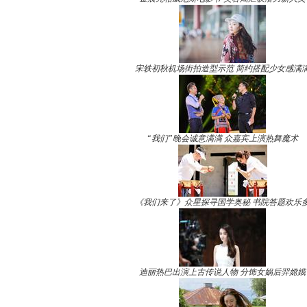
宋轶初秋机场街拍造型示范 简约搭配少女感满
“我们”晚会诚意满满 众嘉宾上演热舞魔术
《我们来了》众星探寻国学奥秘 书院答题欢乐
迪丽热巴出演上古传说人物 分饰女娲后羿嫦娥