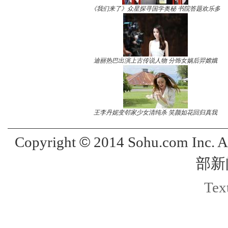
《我们来了》众星探寻国学奥秘 书院答题欢乐多
迪丽热巴出演上古传说人物 分饰女娲后羿嫦娥
王李丹妮变邻家少女清纯杀 笑颜如花回归真我
©
Copyright
2014 Sohu.com Inc. 
部新
Text