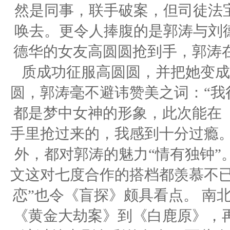
然是同事，联手破案，但司徒法宝
唤去。更令人捧腹的是郭涛与刘德
德华的女友高圆圆抢到手，郭涛
质成功征服高圆圆，并把她变成
圆，郭涛毫不避讳赞美之词：“我
都是梦中女神的形象，此次能在
手里抢过来的，我感到十分过瘾。
外，都对郭涛的魅力“情有独钟”
文这对七度合作的搭档都羡慕不已
恋”也令《盲探》颇具看点。 南北
《黄金大劫案》到《白鹿原》，