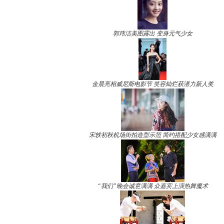
郭玮洁美图露出 变身元气少女
金晨亮相威尼斯电影节 笑容灿烂获潜力新人奖
宋轶初秋机场街拍造型示范 简约搭配少女感满满
“我们”晚会诚意满满 众嘉宾上演热舞魔术