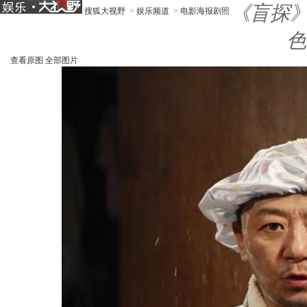
《盲探》
搜狐大视野
>
娱乐频道
>
电影海报剧照
色
查看原图
全部图片