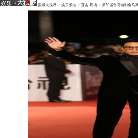
搜狐大视野
>
娱乐频道
>
直击·现场
>
第50届台湾电影金马