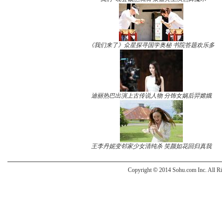
《我们来了》众星探寻国学奥秘 书院答题欢乐多
迪丽热巴出演上古传说人物 分饰女娲后羿嫦娥
王李丹妮变邻家少女清纯杀 笑颜如花回归真我
Copyright
©
2014 Sohu.com Inc. All