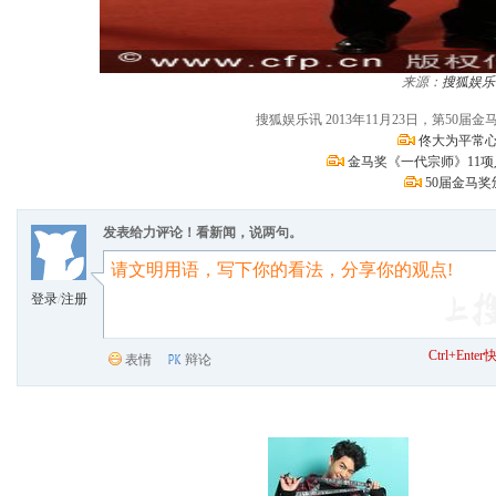
来源：
搜狐娱乐
搜狐娱乐讯 2013年11月23日，第5
佟大为平常心
金马奖《一代宗师》11项
50届金马
发表给力评论！看新闻，说两句。
登录
/
注册
Ctrl+Ent
表情
辩论