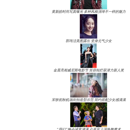
黄新皓时尚写真曝光 多种风格演绎不一样的魅力
郭玮洁美图露出 变身元气少女
金晨亮相威尼斯电影节 笑容灿烂获潜力新人奖
宋轶初秋机场街拍造型示范 简约搭配少女感满满
“我们”晚会诚意满满 众嘉宾上演热舞魔术