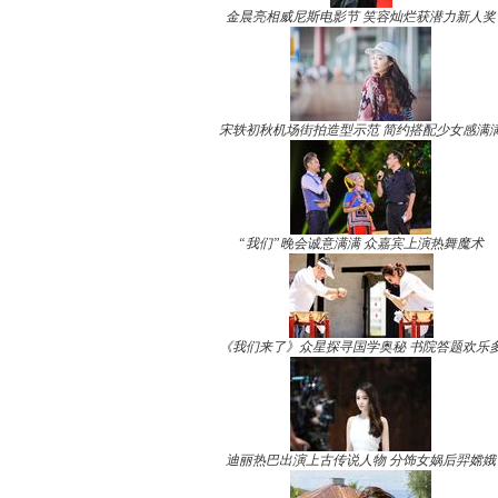
金晨亮相威尼斯电影节 笑容灿烂获潜力新人奖
宋轶初秋机场街拍造型示范 简约搭配少女感满
“我们”晚会诚意满满 众嘉宾上演热舞魔术
《我们来了》众星探寻国学奥秘 书院答题欢乐
迪丽热巴出演上古传说人物 分饰女娲后羿嫦娥