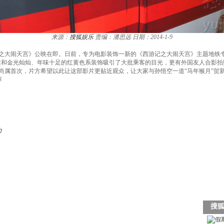
来源：
搜狐娱乐
责编：潘思远
日期：2014-1-9
游记之大闹天宫》公映在即。日前，专为电影装饰一新的《西游记之大闹天宫》主题地铁
素和金光灿灿、年味十足的红黄色系装饰吸引了大批乘客的目光，更有外国友人合影拍
尚属首次，片方希望以此让这部影片更贴近观众，让大家与孙悟空一道“马年猴月”贺
荐
力