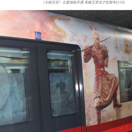
《大闹天宫》主题地铁开通 美猴王穿京沪贺新年
(
1
/
10
)