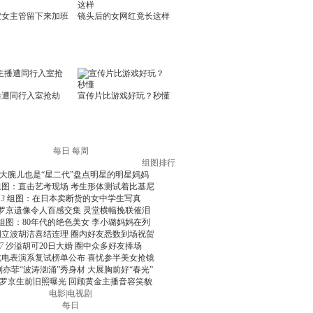
每日
每周
组图排行
大腕儿也是“星二代”盘点明星的明星妈妈
组图：直击艺考现场 考生形体测试着比基尼
3
组图：在日本卖断货的女中学生写真
罗京遗像令人百感交集 灵堂横幅挽联催泪
组图：80年代的绝色美女 李小璐妈妈在列
周立波胡洁喜结连理 圈内好友悉数到场祝贺
7
沙溢胡可20日大婚 圈中众多好友捧场
北电表演系复试榜单公布 喜忧参半美女抢镜
刘亦菲“波涛汹涌”秀身材 大展胸前好“春光”
罗京生前旧照曝光 回顾黄金主播音容笑貌
电影
|
电视剧
每日