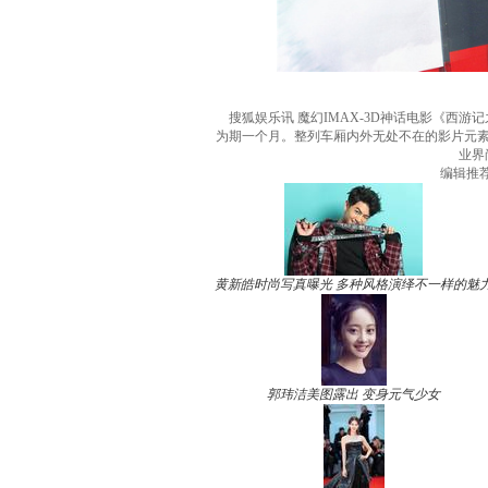
搜狐娱乐讯 魔幻IMAX-3D神话电影《西
为期一个月。整列车厢内外无处不在的影片元
业界
编辑推
黄新皓时尚写真曝光 多种风格演绎不一样的魅
郭玮洁美图露出 变身元气少女