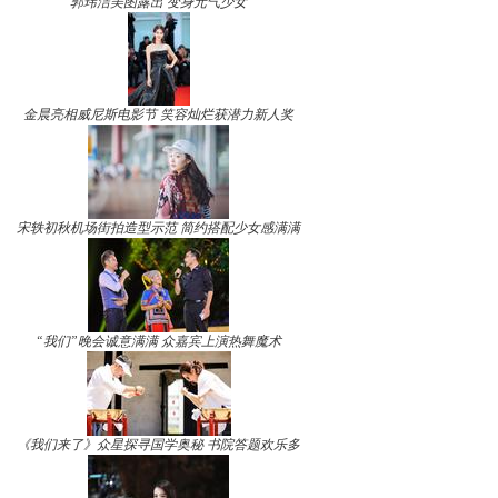
郭玮洁美图露出 变身元气少女
金晨亮相威尼斯电影节 笑容灿烂获潜力新人奖
宋轶初秋机场街拍造型示范 简约搭配少女感满满
“我们”晚会诚意满满 众嘉宾上演热舞魔术
《我们来了》众星探寻国学奥秘 书院答题欢乐多