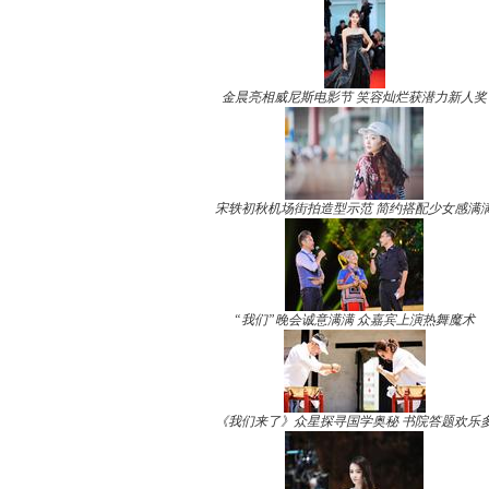
金晨亮相威尼斯电影节 笑容灿烂获潜力新人奖
宋轶初秋机场街拍造型示范 简约搭配少女感满
“我们”晚会诚意满满 众嘉宾上演热舞魔术
《我们来了》众星探寻国学奥秘 书院答题欢乐