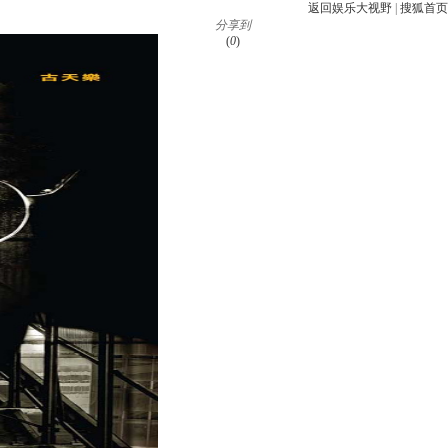
返回娱乐大视野
|
搜狐首页
分享到
(
0
)