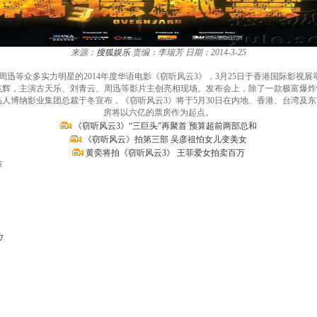
来源：
搜狐娱乐
责编：李瑞芳
日期：2014-3-25
迅等众多实力明星的2014年度华语电影《窃听风云3》，3月25日于香港国际影视展
辉，主演古天乐、刘青云、周迅等影片主创亮相现场。发布会上，除了一款极富爆炸
人博纳影业集团总裁于冬宣布，《窃听风云3》将于5月30日在内地、香港、台湾及东
房将以六亿的票房作为起点。
《窃听风云3》“三巨头”再聚首 预算超前两部总和
《窃听风云》拍第三部 吴彦祖怕女儿变美女
黄奕将拍《窃听风云3》 王菲爱女拍卖百万
荐
力