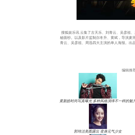
搜狐娱乐讯 云集了古天乐、刘青云、吴彦祖、周
秘面纱。以及影片监制尔冬升、黄斌，导演麦兆
青云、吴彦祖、周迅四大主演的单人海报。出品
编辑推
黄新皓时尚写真曝光 多种风格演绎不一样的魅
郭玮洁美图露出 变身元气少女