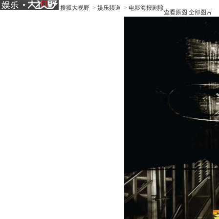
搜狐大视野
>
娱乐频道
>
电影海报剧照
查看原图
全部图片