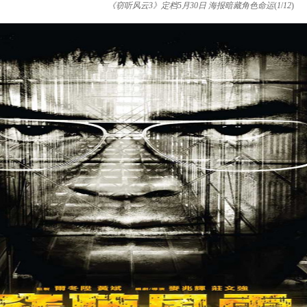
《窃听风云3》定档5月30日 海报暗藏角色命运
(
1
/
12
)