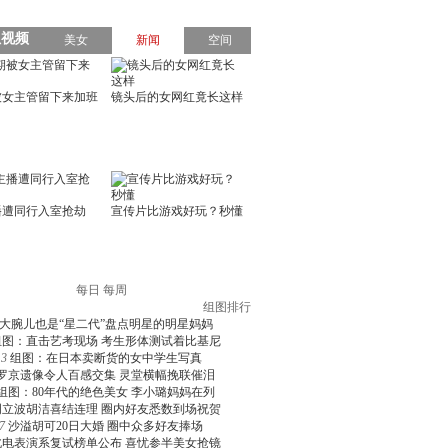
每日
每周
组图排行
大腕儿也是“星二代”盘点明星的明星妈妈
组图：直击艺考现场 考生形体测试着比基尼
3
组图：在日本卖断货的女中学生写真
罗京遗像令人百感交集 灵堂横幅挽联催泪
组图：80年代的绝色美女 李小璐妈妈在列
周立波胡洁喜结连理 圈内好友悉数到场祝贺
7
沙溢胡可20日大婚 圈中众多好友捧场
北电表演系复试榜单公布 喜忧参半美女抢镜