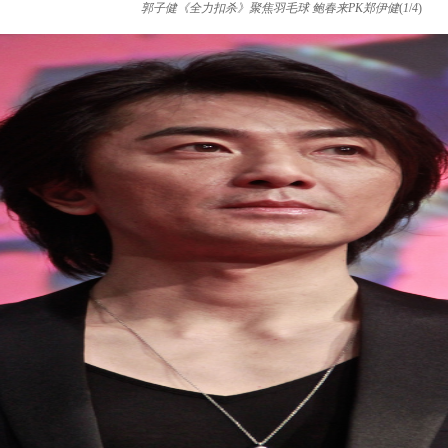
郭子健《全力扣杀》聚焦羽毛球 鲍春来PK郑伊健
(
1
/
4
)