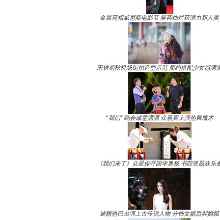
金晨亮相威尼斯电影节 笑容灿烂获潜力新人奖
宋轶初秋机场街拍造型示范 简约搭配少女感满
“我们”晚会诚意满满 众嘉宾上演热舞魔术
《我们来了》众星探寻国学奥秘 书院答题欢乐
迪丽热巴出演上古传说人物 分饰女娲后羿嫦娥