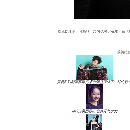
搜狐娱乐讯（马嫚丽／文 邓吴林／视频）在《
编辑推
黄新皓时尚写真曝光 多种风格演绎不一样的魅
郭玮洁美图露出 变身元气少女