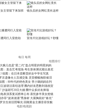
每日
每周
组图排行
大腕儿也是“星二代”盘点明星的明星妈妈
组图：直击艺考现场 考生形体测试着比基尼
3
组图：在日本卖断货的女中学生写真
罗京遗像令人百感交集 灵堂横幅挽联催泪
组图：80年代的绝色美女 李小璐妈妈在列
周立波胡洁喜结连理 圈内好友悉数到场祝贺
7
沙溢胡可20日大婚 圈中众多好友捧场
北电表演系复试榜单公布 喜忧参半美女抢镜
刘亦菲“波涛汹涌”秀身材 大展胸前好“春光”
罗京生前旧照曝光 回顾黄金主播音容笑貌
电影
|
电视剧