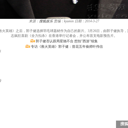
来源：
搜狐娱乐
责编：kyumin
日期：2014-3-27
救火英雄》之后，郭子健选择羽毛球题材作为自己的新片。3月26日，由郭子健执导
志疯狂喜剧《全力扣杀》在香港举行记者会，并公布首支电影预告片。
郭子健否认跟周星驰不合 想拍"西游"续集
专访《救火英雄》郭子健：曾花五年偷师叶伟信
荐
力