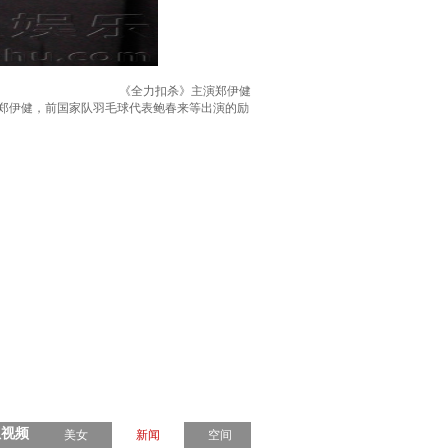
《全力扣杀》主演郑伊健
，郑伊健，前国家队羽毛球代表鲍春来等出演的励