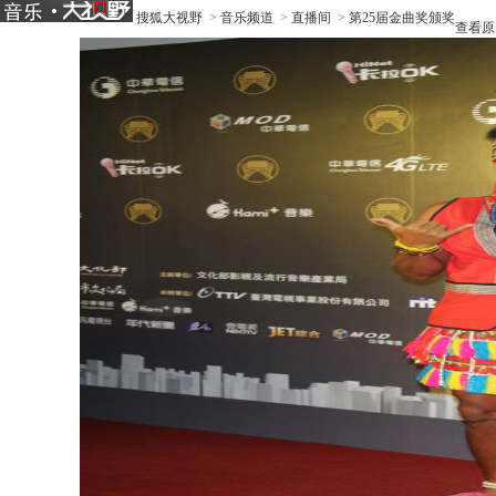
搜狐大视野
>
音乐频道
>
直播间
>
第25届金曲奖颁奖
查看原