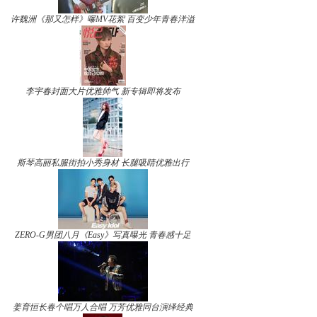
许魏洲《那又怎样》曝MV花絮 百变少年青春洋溢
李宇春封面大片优雅帅气 新专辑即将发布
斯琴高丽私服街拍小秀身材 长腿吸睛优雅出行
ZERO-G男团八月《Easy》写真曝光 青春感十足
姜育恒长春个唱万人合唱 万芳优雅同台演绎经典