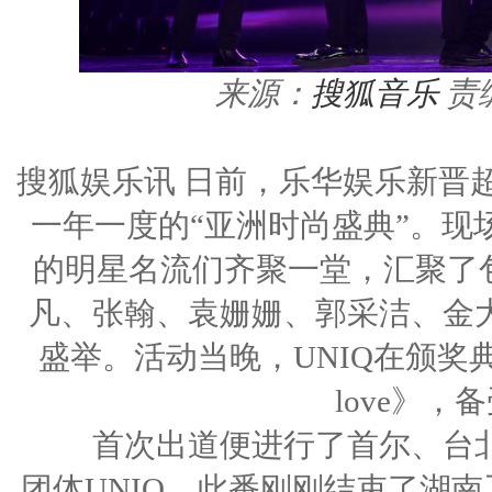
来源：
搜狐音乐
责
搜狐娱乐讯 日前，乐华娱乐新晋
一年一度的“亚洲时尚盛典”。现
的明星名流们齐聚一堂，汇聚了包括
凡、张翰、袁姗姗、郭采洁、金
盛举。活动当晚，UNIQ在颁奖典礼
love》
首次出道便进行了首尔、台北
团体UNIQ，此番刚刚结束了湖