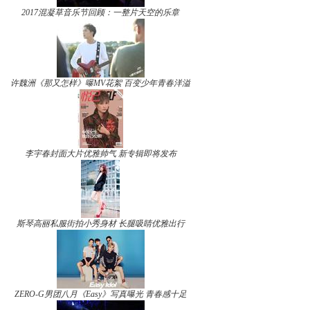
2017混凝草音乐节回顾：一整片天空的乐章
许魏洲《那又怎样》曝MV花絮 百变少年青春洋溢
李宇春封面大片优雅帅气 新专辑即将发布
斯琴高丽私服街拍小秀身材 长腿吸睛优雅出行
ZERO-G男团八月《Easy》写真曝光 青春感十足