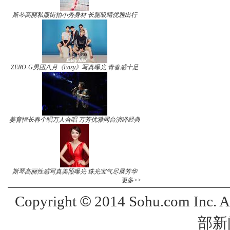
斯琴高丽私服街拍小秀身材 长腿吸睛优雅出行
ZERO-G男团八月《Easy》写真曝光 青春感十足
姜育恒长春个唱万人合唱 万芳优雅同台演绎经典
斯琴高丽性感写真美照曝光 珠光宝气尽展芳华
更多>>
©
Copyright
2014 Sohu.com Inc. 
部新