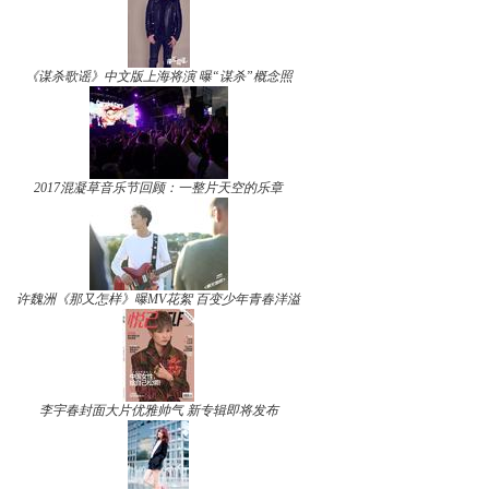
《谋杀歌谣》中文版上海将演 曝“谋杀”概念照
2017混凝草音乐节回顾：一整片天空的乐章
许魏洲《那又怎样》曝MV花絮 百变少年青春洋溢
李宇春封面大片优雅帅气 新专辑即将发布