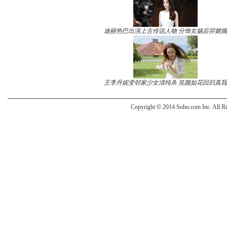
迪丽热巴出演上古传说人物 分饰女娲后羿嫦娥
王李丹妮变邻家少女清纯杀 笑颜如花回归真我
Copyright
©
2014 Sohu.com Inc. All