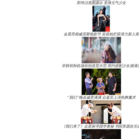
郭玮洁美图露出 变身元气少女
金晨亮相威尼斯电影节 笑容灿烂获潜力新人奖
宋轶初秋机场街拍造型示范 简约搭配少女感满
“我们”晚会诚意满满 众嘉宾上演热舞魔术
《我们来了》众星探寻国学奥秘 书院答题欢乐