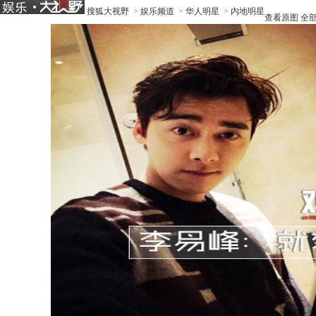
搜狐大视野
>
娱乐频道
>
华人明星
>
内地明星
查看原图
全