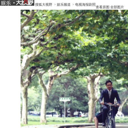
搜狐大视野
>
娱乐频道
>
电视海报剧照
查看原图
全部图片