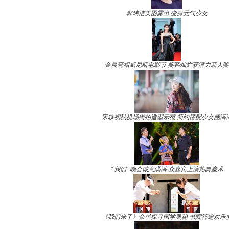
郭玮洁美图露出 变身元气少女
金晨亮相威尼斯电影节 笑容灿烂获潜力新人奖
宋轶初秋机场街拍造型示范 简约搭配少女感满
“我们”晚会诚意满满 众嘉宾上演热舞魔术
《我们来了》众星探寻国学奥秘 书院答题欢乐