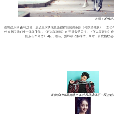
来源：
搜狐娱
搜狐娱乐讯 由钟汉良、唐嫣主演的现象级都市情感偶像剧《何以笙箫默》， 201
代首批联播的唯一偶像佳作，《何以笙箫默》的开播备受关注。《何以笙箫默》也
的点击率高达1.04亿，创造开播即破亿的神话。同时，百度指数超
黄新皓时尚写真曝光 多种风格演绎不一样的魅