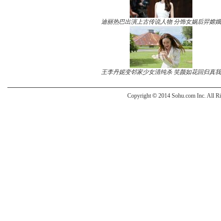
迪丽热巴出演上古传说人物 分饰女娲后羿嫦娥
王李丹妮变邻家少女清纯杀 笑颜如花回归真我
Copyright
©
2014 Sohu.com Inc. All