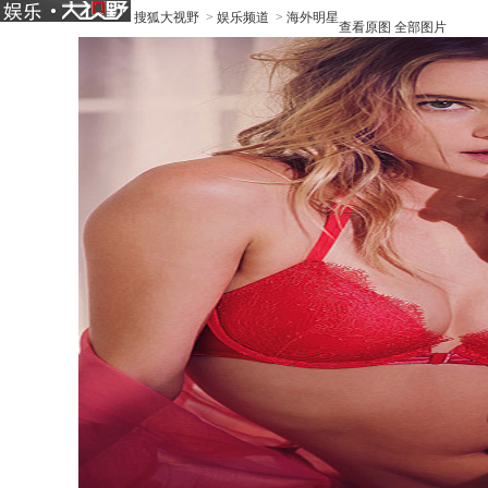
搜狐大视野
>
娱乐频道
>
海外明星
查看原图
全部图片