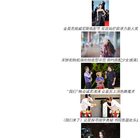
金晨亮相威尼斯电影节 笑容灿烂获潜力新人奖
宋轶初秋机场街拍造型示范 简约搭配少女感满
“我们”晚会诚意满满 众嘉宾上演热舞魔术
《我们来了》众星探寻国学奥秘 书院答题欢乐