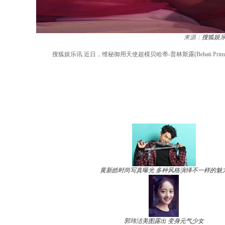
来源：
搜狐娱
搜狐娱乐讯 近日，维秘御用天使超模贝哈蒂-普林斯露(Behati 
黄新皓时尚写真曝光 多种风格演绎不一样的魅
郭玮洁美图露出 变身元气少女