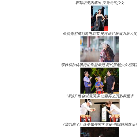
郭玮洁美图露出 变身元气少女
金晨亮相威尼斯电影节 笑容灿烂获潜力新人奖
宋轶初秋机场街拍造型示范 简约搭配少女感满
“我们”晚会诚意满满 众嘉宾上演热舞魔术
《我们来了》众星探寻国学奥秘 书院答题欢乐