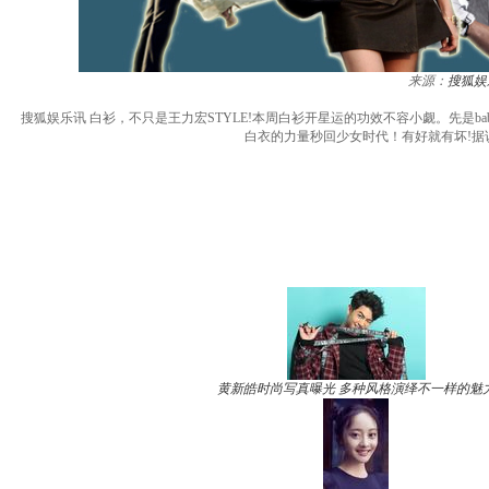
来源：
搜狐娱
搜狐娱乐讯 白衫，不只是王力宏STYLE!本周白衫开星运的功效不容小觑。先是
白衣的力量秒回少女时代！有好就有坏!
黄新皓时尚写真曝光 多种风格演绎不一样的魅