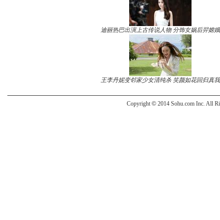
迪丽热巴出演上古传说人物 分饰女娲后羿嫦娥
王李丹妮变邻家少女清纯杀 笑颜如花回归真我
Copyright
©
2014 Sohu.com Inc. All