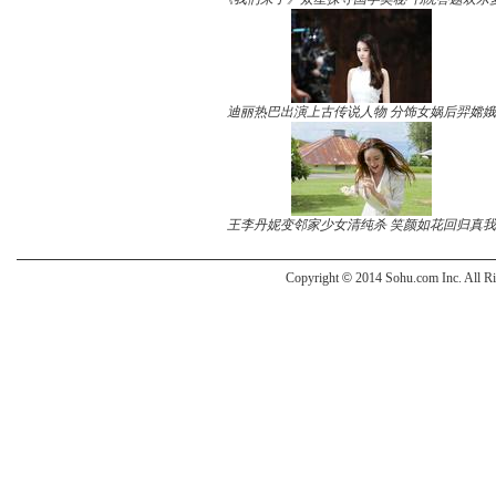
迪丽热巴出演上古传说人物 分饰女娲后羿嫦娥
王李丹妮变邻家少女清纯杀 笑颜如花回归真我
Copyright
©
2014 Sohu.com Inc. All