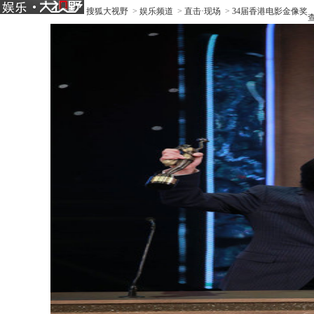
搜狐大视野
>
娱乐频道
>
直击·现场
>
34届香港电影金像奖