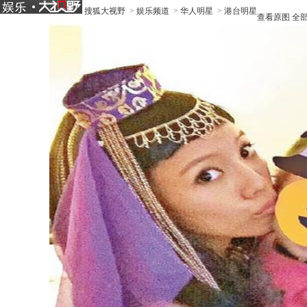
搜狐大视野
>
娱乐频道
>
华人明星
>
港台明星
查看原图
全