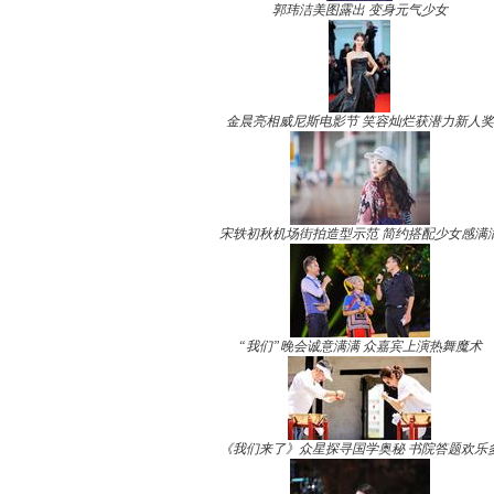
郭玮洁美图露出 变身元气少女
金晨亮相威尼斯电影节 笑容灿烂获潜力新人奖
宋轶初秋机场街拍造型示范 简约搭配少女感满
“我们”晚会诚意满满 众嘉宾上演热舞魔术
《我们来了》众星探寻国学奥秘 书院答题欢乐