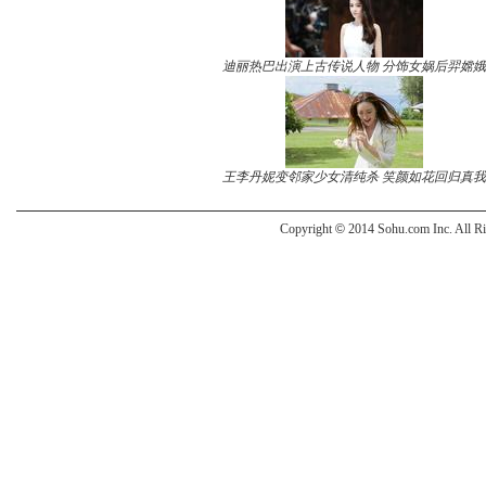
迪丽热巴出演上古传说人物 分饰女娲后羿嫦娥
王李丹妮变邻家少女清纯杀 笑颜如花回归真我
Copyright
©
2014 Sohu.com Inc. All