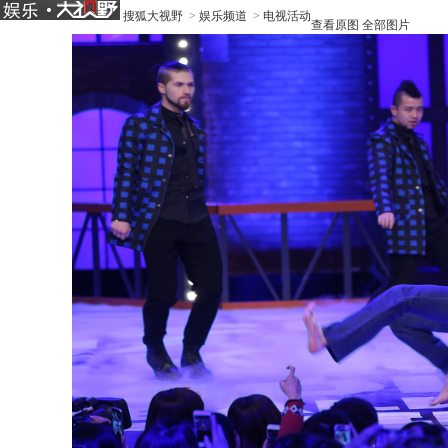
搜狐大视野
>
娱乐频道
>
电视活动
查看原图
全部图片