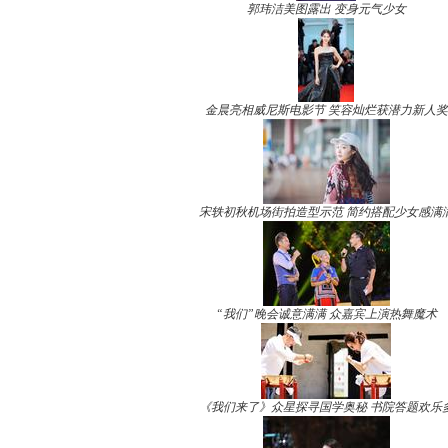
郭玮洁美图露出 变身元气少女
金晨亮相威尼斯电影节 笑容灿烂获潜力新人奖
宋轶初秋机场街拍造型示范 简约搭配少女感满
“我们”晚会诚意满满 众嘉宾上演热舞魔术
《我们来了》众星探寻国学奥秘 书院答题欢乐