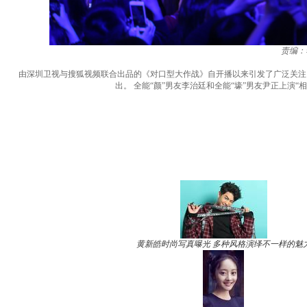
责编：
由深圳卫视与搜狐视频联合出品的《对口型大作战》自开播以来引发了广泛关注，
出。 全能“颜”男友李治廷和全能“壕”男友尹正上演
黄新皓时尚写真曝光 多种风格演绎不一样的魅