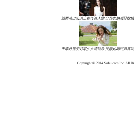
迪丽热巴出演上古传说人物 分饰女娲后羿嫦娥
王李丹妮变邻家少女清纯杀 笑颜如花回归真我
Copyright
©
2014 Sohu.com Inc. All