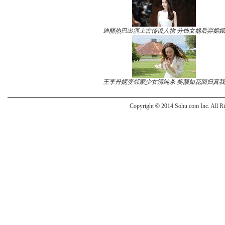
迪丽热巴出演上古传说人物 分饰女娲后羿嫦娥
王李丹妮变邻家少女清纯杀 笑颜如花回归真我
Copyright
©
2014 Sohu.com Inc. All