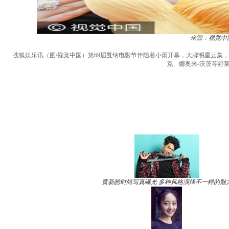
来源：
视觉中
搜狐娱乐讯（图/视觉中国）第69届戛纳电影节伴随着小雨开幕，大牌明星云集，
克、娜奥米-沃茨等好
黄新皓时尚写真曝光 多种风格演绎不一样的魅