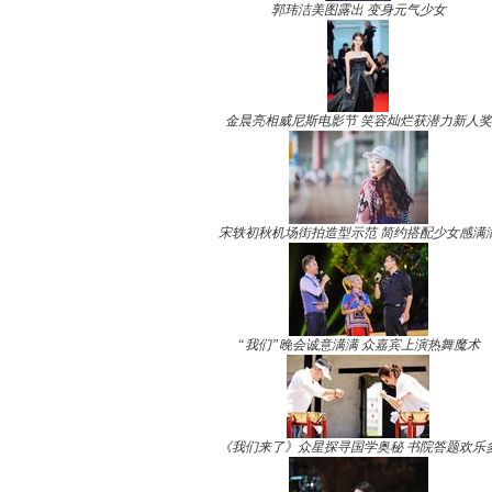
郭玮洁美图露出 变身元气少女
金晨亮相威尼斯电影节 笑容灿烂获潜力新人奖
宋轶初秋机场街拍造型示范 简约搭配少女感满
“我们”晚会诚意满满 众嘉宾上演热舞魔术
《我们来了》众星探寻国学奥秘 书院答题欢乐