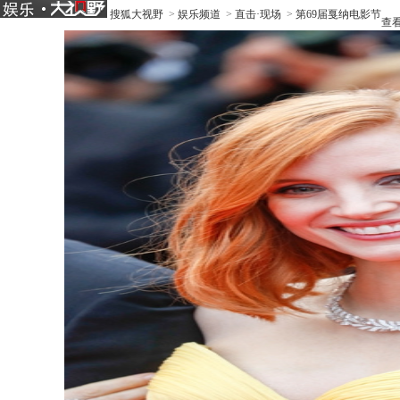
搜狐大视野
>
娱乐频道
>
直击·现场
>
第69届戛纳电影节
查