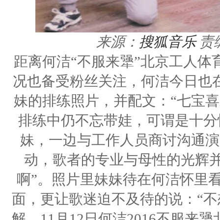
来源：
搜狐音乐
责
距离何洁“不服来犟”北京工人体
况也备受粉丝关注，何洁今日也
妹的排练照片，并配文：“七宝喜
排练中仍不忘带娃，可谓是十分
妹，一边与工作人员商讨沟通演
动，歌者的专业与母性的光辉并
啊”。照片里妹妹待在何洁怀里
面，更让歌迷迫不及待的说：“不
解，11月12日何洁2016不服