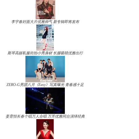
李宇春封面大片优雅帅气 新专辑即将发布
斯琴高丽私服街拍小秀身材 长腿吸睛优雅出行
ZERO-G男团八月《Easy》写真曝光 青春感十足
姜育恒长春个唱万人合唱 万芳优雅同台演绎经典