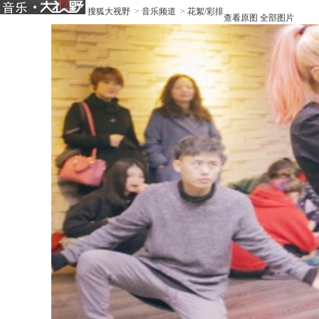
搜狐大视野
>
音乐频道
>
花絮/彩排
查看原图
全部图片