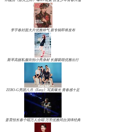
许魏洲《那又怎样》曝MV花絮 百变少年青春洋溢
李宇春封面大片优雅帅气 新专辑即将发布
斯琴高丽私服街拍小秀身材 长腿吸睛优雅出行
ZERO-G男团八月《Easy》写真曝光 青春感十足
姜育恒长春个唱万人合唱 万芳优雅同台演绎经典