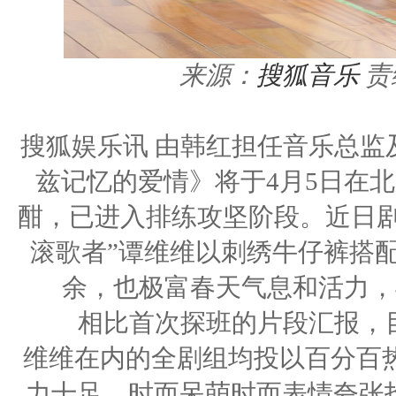
来源：
搜狐音乐
责
搜狐娱乐讯 由韩红担任音乐总监
兹记忆的爱情》将于4月5日在
酣，已进入排练攻坚阶段。近日剧
滚歌者”谭维维以刺绣牛仔裤搭
余，也极富春天气息和活力，
相比首次探班的片段汇报，目
维维在内的全剧组均投以百分百
力十足，时而呆萌时而表情夸张投