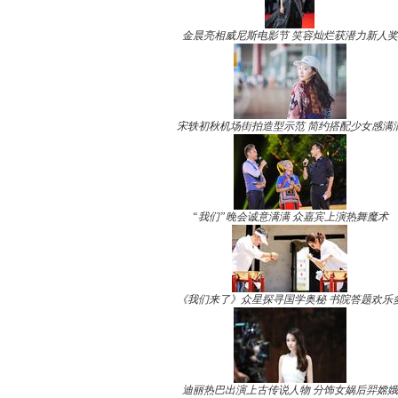
金晨亮相威尼斯电影节 笑容灿烂获潜力新人奖
宋轶初秋机场街拍造型示范 简约搭配少女感满
“我们”晚会诚意满满 众嘉宾上演热舞魔术
《我们来了》众星探寻国学奥秘 书院答题欢乐
迪丽热巴出演上古传说人物 分饰女娲后羿嫦娥