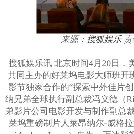
来源：
搜狐娱乐
责
搜狐娱乐讯 北京时间4月20日
共同主办的好莱坞电影大师班开
影节独家合作的“探索中外佳片创
纳兄弟全球执行副总裁冯义德（Rich
弟影片公司电影开发与制作副总裁农翠
莱坞重磅制片人莱昂纳尔-威格拉姆（L