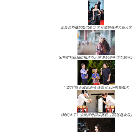
金晨亮相威尼斯电影节 笑容灿烂获潜力新人奖
宋轶初秋机场街拍造型示范 简约搭配少女感满
“我们”晚会诚意满满 众嘉宾上演热舞魔术
《我们来了》众星探寻国学奥秘 书院答题欢乐