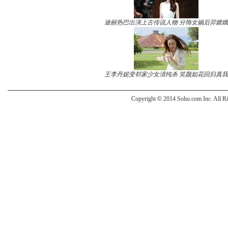
迪丽热巴出演上古传说人物 分饰女娲后羿嫦娥
王李丹妮变邻家少女清纯杀 笑颜如花回归真我
Copyright
©
2014 Sohu.com Inc. All