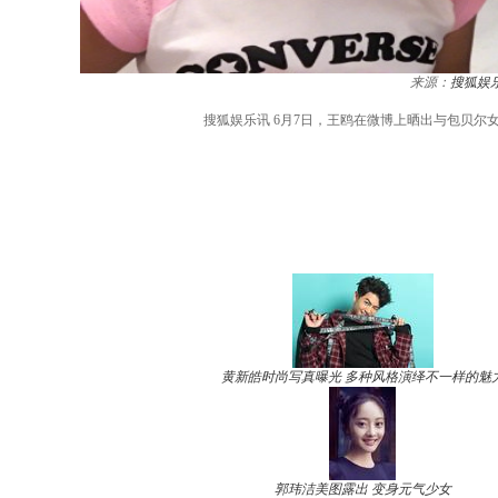
来源：
搜狐娱
搜狐娱乐讯 6月7日，王鸥在微博上晒出与包贝
黄新皓时尚写真曝光 多种风格演绎不一样的魅
郭玮洁美图露出 变身元气少女