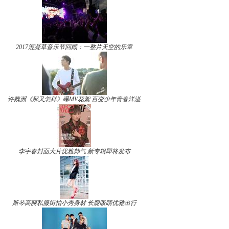
2017混凝草音乐节回顾：一整片天空的乐章
许魏洲《那又怎样》曝MV花絮 百变少年青春洋溢
李宇春封面大片优雅帅气 新专辑即将发布
斯琴高丽私服街拍小秀身材 长腿吸睛优雅出行