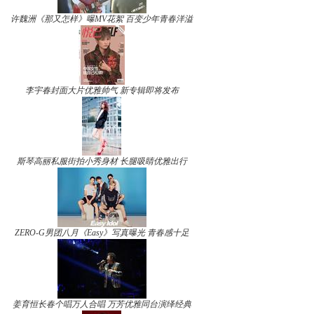
许魏洲《那又怎样》曝MV花絮 百变少年青春洋溢
李宇春封面大片优雅帅气 新专辑即将发布
斯琴高丽私服街拍小秀身材 长腿吸睛优雅出行
ZERO-G男团八月《Easy》写真曝光 青春感十足
姜育恒长春个唱万人合唱 万芳优雅同台演绎经典