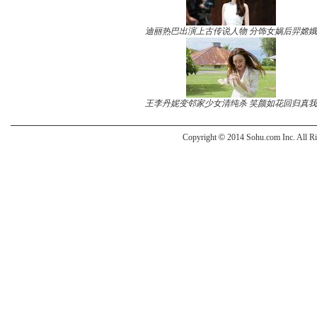
迪丽热巴出演上古传说人物 分饰女娲后羿嫦娥
王李丹妮变邻家少女清纯杀 笑颜如花回归真我
Copyright
©
2014 Sohu.com Inc. All