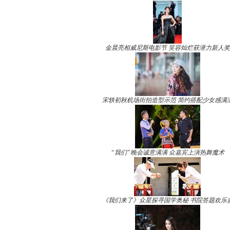
金晨亮相威尼斯电影节 笑容灿烂获潜力新人奖
宋轶初秋机场街拍造型示范 简约搭配少女感满
“我们”晚会诚意满满 众嘉宾上演热舞魔术
《我们来了》众星探寻国学奥秘 书院答题欢乐