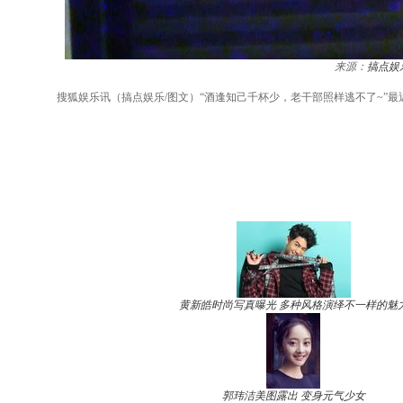
来源：
搞点娱
搜狐娱乐讯（搞点娱乐/图文）“酒逢知己千杯少，老干部照样逃不了~”
黄新皓时尚写真曝光 多种风格演绎不一样的魅
郭玮洁美图露出 变身元气少女